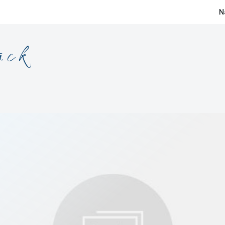
N
ack