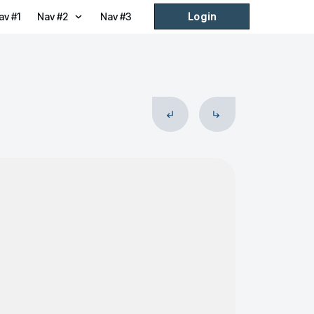
av #1
Nav #2
Nav #3
Login